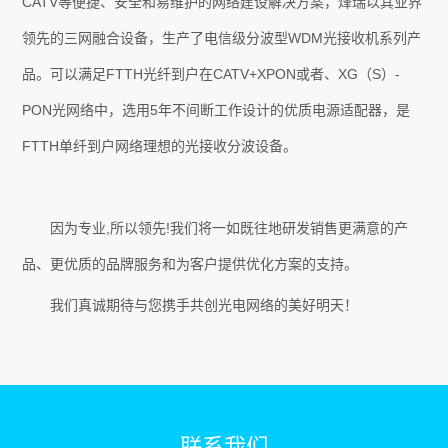
CATV
等便捷、安全和易维护的网络建设解决方案，烽瑞以其业界
领先的三网融合设备，生产了电信级分波型
WDM
光接收机系列产
品。可以满足
FTTH
光纤到户在
CATV+XPON
或者、
XG
（
S
）
-
PON
光网络中，选用
5
年不间断工作设计的优质电源适配器，是
FTTH
单纤到户网络理想的光接收分波设备。
因为专业
,
所以领先
!
我们将一如既往地研发销售更满意的产
品、更优质的品牌服务和为客户提供优化方案的支持。
我们真诚期待与您携手共创光电网络的美好明天！
联系我们