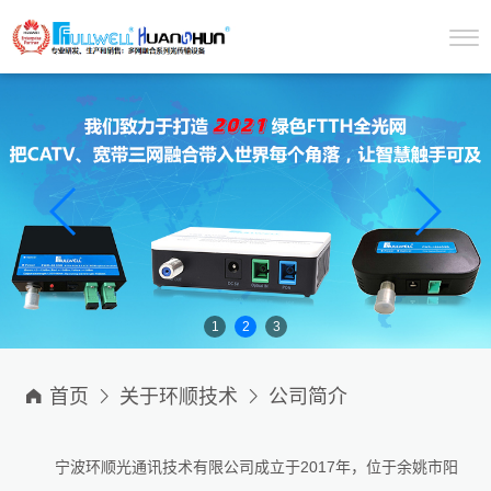
1
2
3

首页

关于环顺技术

公司简介
宁波环顺光通讯技术有限公司成立于
2017
年，位于余姚市阳