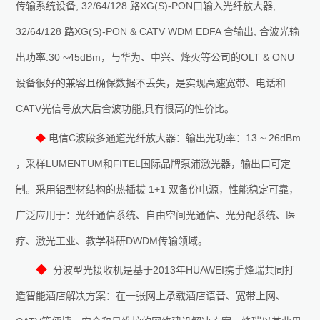
传输系统设备
, 32/64/128
路
XG(S)-PON
口输入光纤放大器
,
32/64/128
路
XG(S)-PON & CATV WDM EDFA
合输出
,
合波光输
出功率
:30 ~45dBm
，与华为、中兴、烽火等公司的
OLT & ONU
设备很好的兼容且确保数据不丢失，是实现高速宽带、电话和
CATV
光信号放大后合波功能
,
具有很高的性价比。
◆
电信
C
波段多通道光纤放大器：输出光功率：
13 ~ 26dBm
，采样
LUMENTUM
和
FITEL
国际品牌泵浦激光器，输出口可定
制。采用铝型材结构的热插拔
1+1
双备份电源，性能稳定可靠，
广泛应用于：光纤通信系统、自由空间光通信、光分配系统、医
疗、激光工业、教学科研
DWDM
传输领域。
◆
分波型光接收机是基于
2013
年
HUAWEI
携手烽瑞共同打
造智能酒店解决方案：在一张网上承载酒店语音、宽带上网、