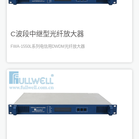
C波段中继型光纤放大器
FWA-1550L系列电信用DWDM光纤放大器