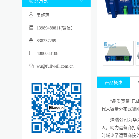
联系方式

吴经理
13989488811(微信）
838237269
4006088108
wu@fullwell.com.cn
产品概述
“品质宽带”
代大容量分布式智
烽瑞公司为华
入，助力运营商打
时减少了运营商投