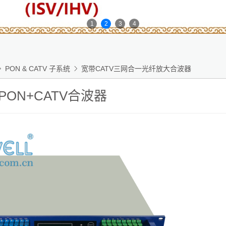
1
2
3
4

PON & CATV 子系统

宽带CATV三网合一光纤放大合波器
-PON+CATV合波器