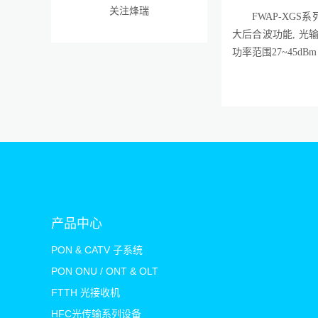
关注烽瑞
FWAP-XGS系
大后合波功能, 光输
功率范围27~4
5
dB
产品中心
PON & CATV 子系统
PON ONU / ONT & OLT
FTTH 光接收机
HFC光传输系列设备