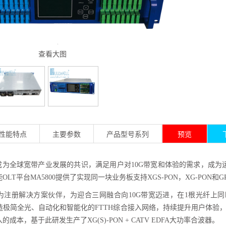
查看大图
性能特点
主要参数
产品型号系列
预览
已成为全球宽带产业发展的共识，满足用户对
10G
带宽和体验的需求，成为
能
OLT平台MA5800
提供了实现同一块业务板支持
XGS-PON，XG-PO
为注册解决方案伙伴，为迎合三网融合向
10G带宽迈进，
在
1
根光纤上同
造极简全光、自动化和智能化的
FTTH
综合接入网络，持续提升用户体验
入的成本，基于此研发生产了
XG(S)-
PON
+
CATV EDFA大
功率
合波器
。