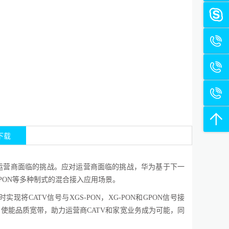
下载
运营商面临的挑战。应对运营商面临的挑战，
华为
基于下一
N和GPON等多种制式的混合接入应用场景
。
时实现
将
CATV信号与XGS-PON，XG-PON和GPON信号
接
，使能品质宽带，助力运营商
CATV和
家宽业务
成为可能，同