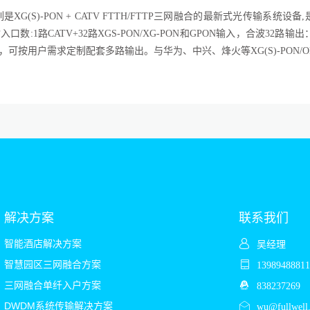
列
是
XG(S)-
PON + CATV FTTH/FTTP三网融合的最新式光传输系统设备,
入口数:
1
路
CATV+
32
路
XGS-PON/XG-PON和GPON
输入
，
合波
32路输出：1
m，可按用户需求
定制
配套多路输出
。
与华为、中兴、烽火等
XG(S)-
PON
解决方案
联系我们
智能酒店解决方案
吴经理
智慧园区三网融合方案
139894888
三网融合单纤入户方案
838237269
DWDM系统传输解决方案
wu@fullwell