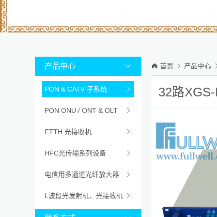
产品中心


首页

产品中心
32路XGS
PON & CATV 子系统

PON ONU / ONT & OLT

FTTH 光接收机

HFC光传输系列设备

电信用多通道光纤放大器

L波段光发射机、光接收机
