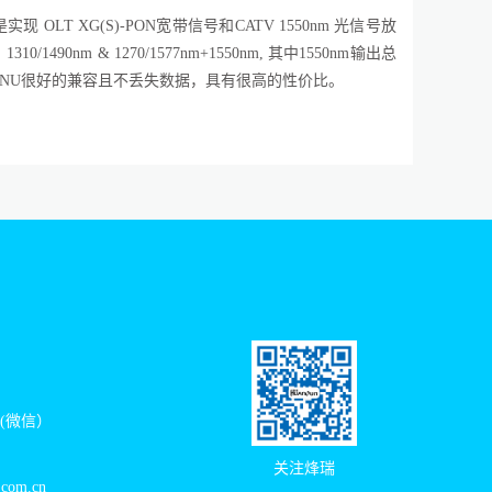
是实现 OLT
XG(S)-
PON
宽带信号
和
CATV 1550nm 光信号放
310/1490nm
&
1270/1577nm+1550nm, 其中1550nm输出总
/ONU很好的兼容且不丢失数据，具有很高的性价比。
11(微信）
关注烽瑞
.com.cn