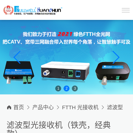
1
2
3

首页

产品中心

FTTH 光接收机

滤波型
光接收机只接收1550nm
滤波型光接收机（铁壳，经典