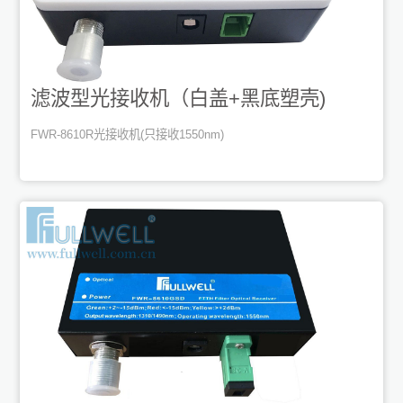
滤波型光接收机（白盖+黑底塑壳)
FWR-8610R光接收机(只接收1550nm)