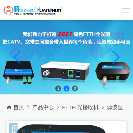
1
2
3

首页

产品中心

FTTH 光接收机

滤波型
光接收机只接收1550nm